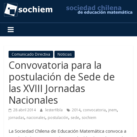
SOCHIEM
Sociedad
Chilena
de
Comunicado Directiva
Noticias
Educación
Convovatoria para la
Matemática
postulación de Sede de
las XVIII Jornadas
Nacionales
,
,
,
28 abril 2014
lesterfibla
2014
convocatoria
jnem
,
,
,
,
jornadas
nacionales
postulación
sede
sochiem
La Sociedad Chilena de Educación Matemática convoca a