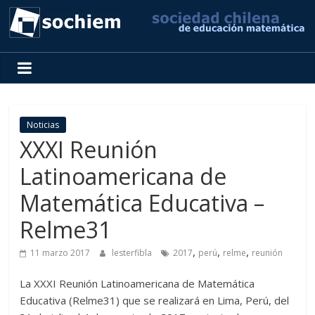
SOCHIEM
Sociedad
Chilena
de
Noticias
Educación
XXXI Reunión
Matemática
Latinoamericana de
Matemática Educativa –
Relme31
,
,
,
11 marzo 2017
lesterfibla
2017
perú
relme
reunión
La XXXI Reunión Latinoamericana de Matemática
Educativa (Relme31) que se realizará en Lima, Perú, del