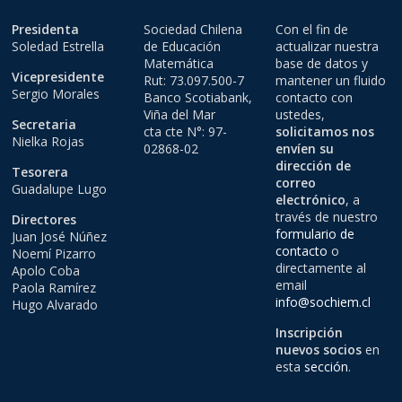
Presidenta
Sociedad Chilena
Con el fin de
Soledad Estrella
de Educación
actualizar nuestra
Matemática
base de datos y
Vicepresidente
Rut: 73.097.500-7
mantener un fluido
Sergio Morales
Banco Scotiabank,
contacto con
Viña del Mar
ustedes,
Secretaria
cta cte N°: 97-
solicitamos nos
Nielka Rojas
02868-02
envíen su
dirección de
Tesorera
correo
Guadalupe Lugo
electrónico
, a
través de nuestro
Directores
formulario de
Juan José Núñez
contacto
o
Noemí Pizarro
directamente al
Apolo Coba
email
Paola Ramírez
info@sochiem.cl
Hugo Alvarado
Inscripción
nuevos socios
en
esta
sección
.