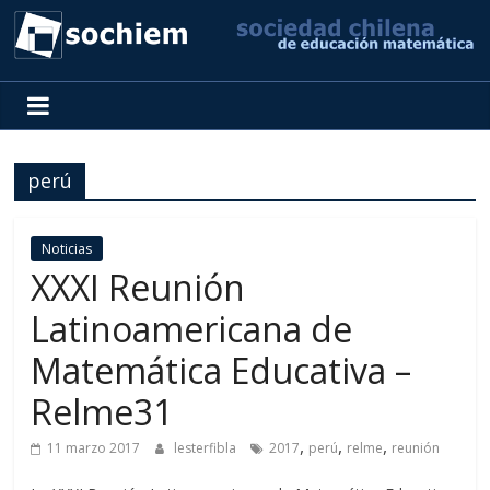
SOCHIEM
Sociedad
Chilena
perú
de
Educación
Matemática
Noticias
XXXI Reunión
Latinoamericana de
Matemática Educativa –
Relme31
,
,
,
11 marzo 2017
lesterfibla
2017
perú
relme
reunión