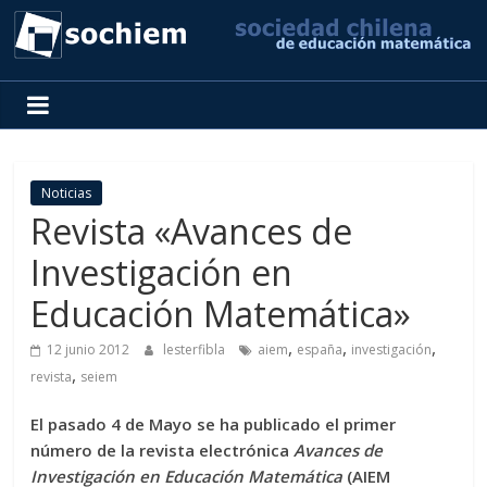
SOCHIEM
Sociedad
Chilena
de
Noticias
Educación
Revista «Avances de
Matemática
Investigación en
Educación Matemática»
,
,
,
12 junio 2012
lesterfibla
aiem
españa
investigación
,
revista
seiem
El pasado 4 de Mayo se ha publicado el primer
número de la revista electrónica
Avances de
Investigación en Educación Matemática
(AIEM