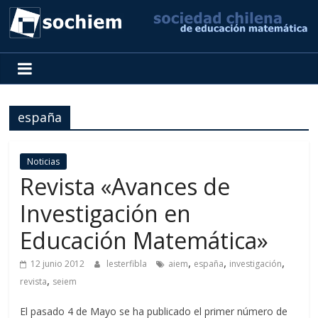
SOCHIEM
Sociedad
Chilena
españa
de
Educación
Matemática
Noticias
Revista «Avances de
Investigación en
Educación Matemática»
,
,
,
12 junio 2012
lesterfibla
aiem
españa
investigación
,
revista
seiem
El pasado 4 de Mayo se ha publicado el primer número de