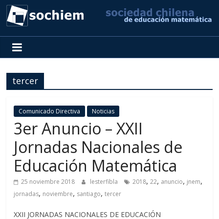
SOCHIEM
Sociedad
Chilena
tercer
de
Educación
Matemática
Comunicado Directiva
Noticias
3er Anuncio – XXII
Jornadas Nacionales de
Educación Matemática
,
,
,
,
25 noviembre 2018
lesterfibla
2018
22
anuncio
jnem
,
,
,
jornadas
noviembre
santiago
tercer
XXII JORNADAS NACIONALES DE EDUCACIÓN