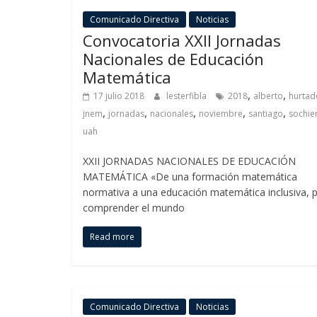
Comunicado Directiva
Noticias
Convocatoria XXII Jornadas
Nacionales de Educación
Matemática
,
,
17 julio 2018
lesterfibla
2018
alberto
hurtad
,
,
,
,
,
jnem
jornadas
nacionales
noviembre
santiago
sochi
uah
XXII JORNADAS NACIONALES DE EDUCACIÓN
MATEMÁTICA «De una formación matemática
normativa a una educación matemática inclusiva, 
comprender el mundo
Read more
Comunicado Directiva
Noticias