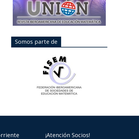
Somos parte de
rriente
¡Atención Socios!