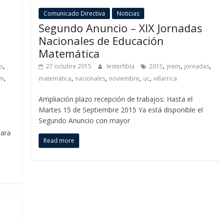
Comunicado Directiva
Noticias
Segundo Anuncio – XIX Jornadas
Nacionales de Educación
Matemática
,
,
,
,
o
27 octubre 2015
lesterfibla
2015
jnem
jornadas
,
,
,
,
,
em
matemática
nacionales
noviembre
uc
villarrica
Ampliación plazo recepción de trabajos: Hasta el
Martes 15 de Septiembre 2015 Ya está disponible el
Segundo Anuncio con mayor
para
Read more