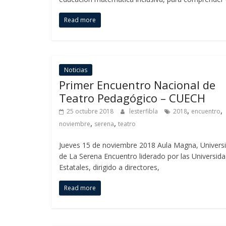
Read more
Noticias
Primer Encuentro Nacional de
Teatro Pedagógico – CUECH
,
,
25 octubre 2018
lesterfibla
2018
encuentro
,
,
noviembre
serena
teatro
Jueves 15 de noviembre 2018 Aula Magna, Univers
de La Serena Encuentro liderado por las Universid
Estatales, dirigido a directores,
Read more