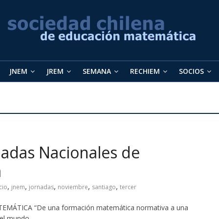
JNEM
JREM
SEMANA
RECHIEM
SOCIOS
rnadas Nacionales de
a
,
,
,
,
,
cio
jnem
jornadas
noviembre
santiago
tercer
MÁTICA “De una formación matemática normativa a una
 el mundo