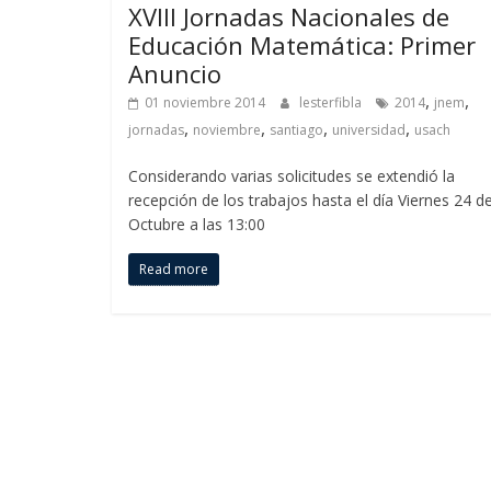
XVIII Jornadas Nacionales de
Educación Matemática: Primer
Anuncio
,
,
01 noviembre 2014
lesterfibla
2014
jnem
,
,
,
,
jornadas
noviembre
santiago
universidad
usach
Considerando varias solicitudes se extendió la
recepción de los trabajos hasta el día Viernes 24 d
Octubre a las 13:00
Read more