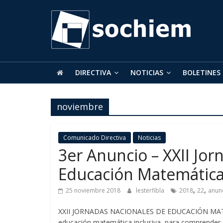
SOCHIEM
Sociedad
Chilena
de
DIRECTIVA
NOTICIAS
BOLETINES
Educación
Matemática
noviembre
Comunicado Directiva
Noticias
3er Anuncio – XXII Jo
Educación Matemátic
,
,
25 noviembre 2018
lesterfibla
2018
22
anun
XXII JORNADAS NACIONALES DE EDUCACIÓN MATE
educación matemática inclusiva, para comprender