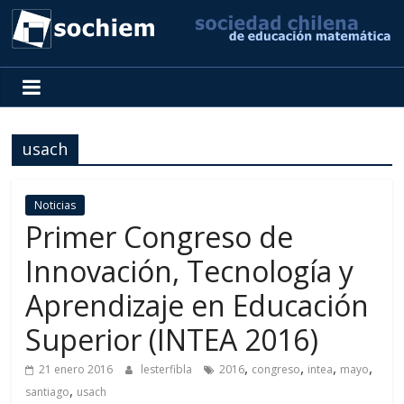
SOCHIEM
Sociedad
Chilena
usach
de
Educación
Matemática
Noticias
Primer Congreso de
Innovación, Tecnología y
Aprendizaje en Educación
Superior (INTEA 2016)
,
,
,
,
21 enero 2016
lesterfibla
2016
congreso
intea
mayo
,
santiago
usach