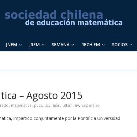
JNEM
JREM
SEMANA
RECHIEM
SOCIOS
ica – Agosto 2015
,
,
,
,
,
,
,
orado
matemática
pucv
ucv
usm
utfsm
uv
valparaíso
ica, impartido conjuntamente por la Pontificia Universidad