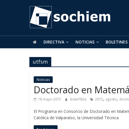
SOCHIEM
Sociedad
Chilena
de
DIRECTIVA
NOTICIAS
BOLETINES
Educación
Matemática
utfsm
Noticias
Doctorado en Matemát
,
,
18 mayo 2015
lesterfibla
2015
agosto
doct
El Programa en Consorcio de Doctorado en Matemát
Católica de Valparaíso, la Universidad Técnica