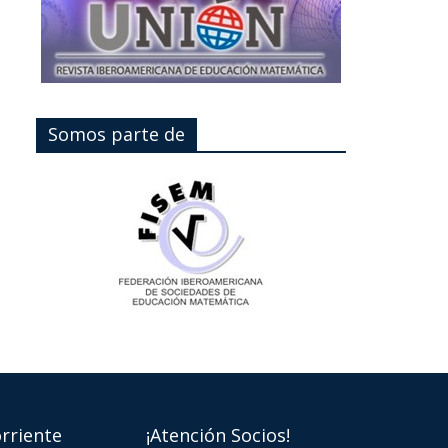
Somos parte de
rriente
¡Atención Socios!