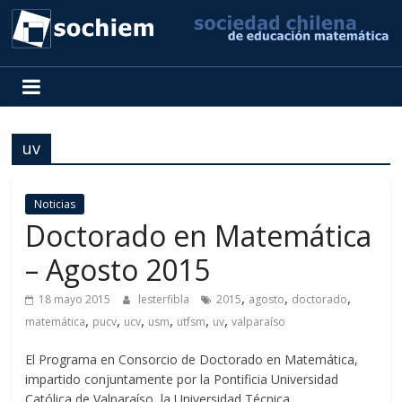
SOCHIEM
Sociedad
Chilena
uv
de
Educación
Matemática
Noticias
Doctorado en Matemática
– Agosto 2015
,
,
,
18 mayo 2015
lesterfibla
2015
agosto
doctorado
,
,
,
,
,
,
matemática
pucv
ucv
usm
utfsm
uv
valparaíso
El Programa en Consorcio de Doctorado en Matemática,
impartido conjuntamente por la Pontificia Universidad
Católica de Valparaíso, la Universidad Técnica