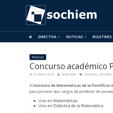
SOCHIEM
Sociedad
Chilena
de
DIRECTIVA
NOTICIAS
BOLETINES
Educación
Matemática
Noticias
Concurso académico 
,
,
31 enero 2014
lesterfibla
concurso
docente
El
Instituto de Matemáticas de la Pontificia 
para proveer dos cargos de profesor de jornad
Uno en Matemáticas
Uno en Didáctica de la Matemática