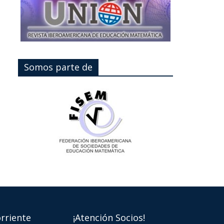
Somos parte de
rriente
¡Atención Socios!