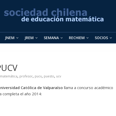
JNEM
JREM
SEMANA
RECHIEM
SOCIOS
PUCV
,
,
,
,
matemática
profesor
pucv
puesto
ucv
Universidad Católica de Valparaíso
llama a concurso académico
a completa el año 2014: