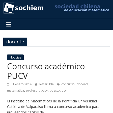
SOCHIEM
Sociedad
Chilena
docente
de
Educación
Matemática
Noticias
Concurso académico
PUCV
,
,
31 enero 2014
lesterfibla
concurso
docente
,
,
,
,
matemática
profesor
pucv
puesto
ucv
El Instituto de Matemáticas de la Pontificia Universidad
Católica de Valparaíso llama a concurso académico para
proveer dos cargos de