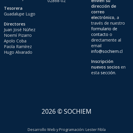
02868-02
envíen su
dirección de
Tesorera
correo
Guadalupe Lugo
electrónico
, a
través de nuestro
Directores
formulario de
Juan José Núñez
contacto
o
Noemí Pizarro
directamente al
Apolo Coba
email
Paola Ramírez
info@sochiem.cl
Hugo Alvarado
Inscripción
nuevos socios
en
esta
sección
.
2026 © SOCHIEM
Desarrollo Web y Programación
:
Lester Fibla