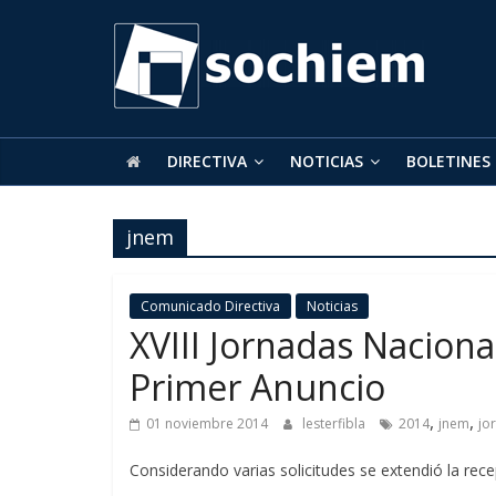
SOCHIEM
Sociedad
Chilena
de
DIRECTIVA
NOTICIAS
BOLETINES
Educación
Matemática
jnem
Comunicado Directiva
Noticias
XVIII Jornadas Nacion
Primer Anuncio
,
,
01 noviembre 2014
lesterfibla
2014
jnem
jo
Considerando varias solicitudes se extendió la rece