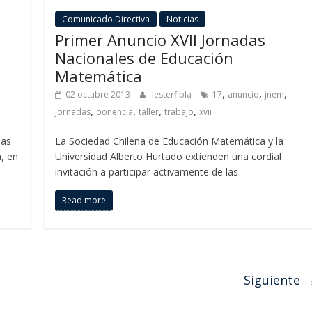
Comunicado Directiva
Noticias
Primer Anuncio XVII Jornadas
Nacionales de Educación
Matemática
,
,
,
02 octubre 2013
lesterfibla
17
anuncio
jnem
,
,
,
,
jornadas
ponencia
taller
trabajo
xvii
las
La Sociedad Chilena de Educación Matemática y la
, en
Universidad Alberto Hurtado extienden una cordial
invitación a participar activamente de las
Read more
Siguiente 