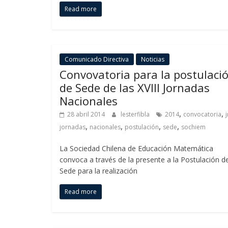
Read more
Comunicado Directiva
Noticias
Convovatoria para la postulaci
de Sede de las XVIII Jornadas
Nacionales
,
,
28 abril 2014
lesterfibla
2014
convocatoria
,
,
,
,
jornadas
nacionales
postulación
sede
sochiem
La Sociedad Chilena de Educación Matemática
convoca a través de la presente a la Postulación d
Sede para la realización
Read more