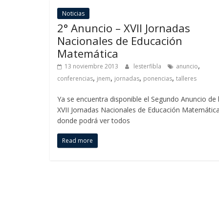
Noticias
2° Anuncio – XVII Jornadas
Nacionales de Educación
Matemática
,
13 noviembre 2013
lesterfibla
anuncio
,
,
,
,
conferencias
jnem
jornadas
ponencias
talleres
Ya se encuentra disponible el Segundo Anuncio de 
XVII Jornadas Nacionales de Educación Matemática
donde podrá ver todos
Read more