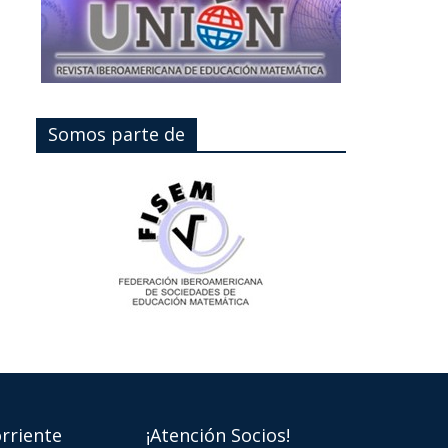
Somos parte de
rriente
¡Atención Socios!