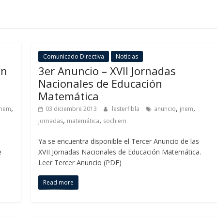
Comunicado Directiva
Noticias
ón
3er Anuncio – XVII Jornadas
Nacionales de Educación
Matemática
,
,
,
jnem
03 diciembre 2013
lesterfibla
anuncio
jnem
,
,
jornadas
matemática
sochiem
Ya se encuentra disponible el Tercer Anuncio de las
e
XVII Jornadas Nacionales de Educación Matemática.
Leer Tercer Anuncio (PDF)
Read more