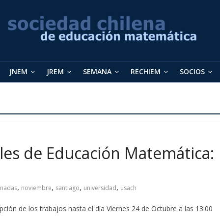
JNEM
JREM
SEMANA
RECHIEM
SOCIOS
ales de Educación Matemática:
,
,
,
,
rnadas
noviembre
santiago
universidad
usach
pción de los trabajos hasta el día Viernes 24 de Octubre a las 13:00